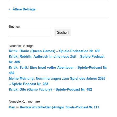
Beitragsnavigation
←
Ältere Beiträge
Suchen
Suchen
Neueste Beiträge
Kritik: Ronin (Queen Games) – Spiele-Podcast.de Nr. 486
Kritik: Rebirth: Aufbruch in eine neue Zeit – Spiele-Podcast
Nr. 485
Kritik: Toriki Eine Insel voller Abenteuer – Spiele-Podcast Nr.
484
Meine Meinung: Nominierungen zum Spiel des Jahres 2026
– Spiele-Podcast Nr. 483
Kritik: Dito (Game Factory) – Spiele-Podcast Nr. 482
Neueste Kommentare
Kay
zu
Review Würfelhelden (Amigo): Spiele-Podcast Nr. 411