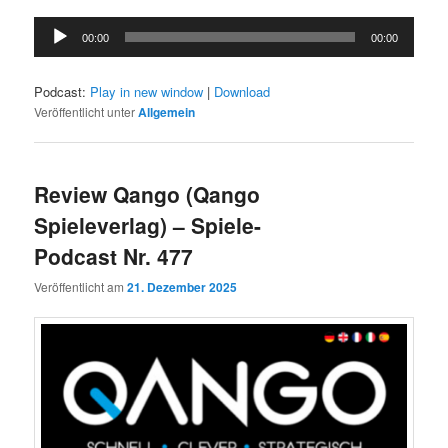
Audio-
00:00
00:00
Player
Podcast:
Play in new window
|
Download
Veröffentlicht unter
Allgemein
Review Qango (Qango
Spieleverlag) – Spiele-
Podcast Nr. 477
Veröffentlicht am
21. Dezember 2025